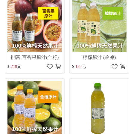
開富-百香果原汁(全籽)
檸檬原汁 (冷凍)
$
210
元
$
185
元