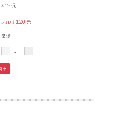
$
120
元
120
NTD $
元
常溫
物車