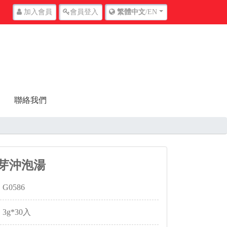
加入
會員
會員
登入
繁體中文
/EN
聯絡我們
帶芽沖泡湯
G0586
3g*30入