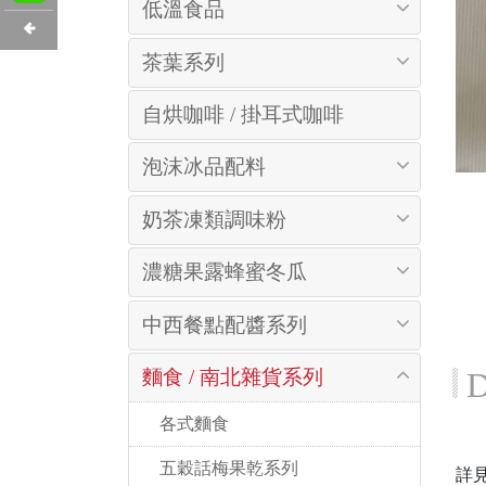
低溫食品
茶葉系列
自烘咖啡 / 掛耳式咖啡
泡沫冰品配料
奶茶凍類調味粉
濃糖果露蜂蜜冬瓜
中西餐點配醬系列
麵食 / 南北雜貨系列
D
 各式麵食
 五穀話梅果乾系列
詳