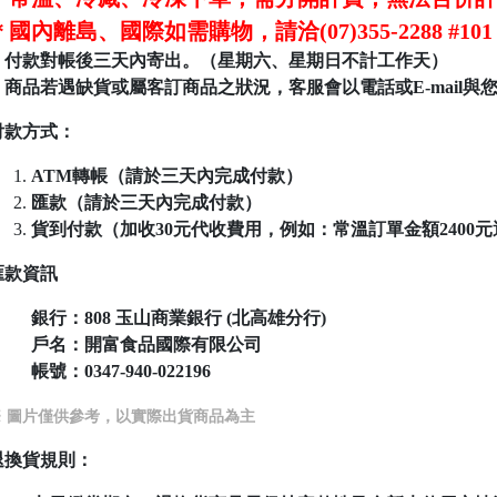
＊國內離島、國際如需購物，請洽(07)355-2288 
＊付款對帳後三天內寄出。（星期六、星期日不計工作天）
＊商品若遇缺貨或屬客訂商品之狀況，客服會以電話或E-mail與
付款方式：
ATM轉帳（請於三天內完成付款）
匯款（請於三天內完成付款）
貨到付款（加收30元代收費用，例如：常溫訂單金額2400元運費為
匯款資訊
銀行：808
玉山商業銀行 (北高雄分行)
戶名：開富食品國際有限公司
帳號：
0347-940-022196
※ 圖片僅供參考，以實際出貨商品為主
退換貨規則：