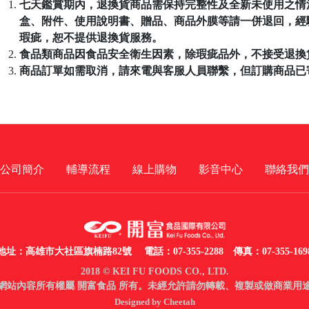
七天鑑賞期內，退換貨商品需保持完整性及全新未使用之情
盒、附件、使用說明書、贈品、商品外膜等請一併退回，經
瑕疵，恕不提供退換貨服務。
食品類商品因食品安全衛生因素，除瑕疵品外，不接受退換
商品訂單如需取消，請來電與客服人員聯繫，但訂購商品已
公司簡介
輔導流程
線上購物
影音中心
聯絡我們
地址：高雄市大社區旗楠路82號
電話：07-355-2288 傳真：07-355-169
2018 © KEI FU FOODS CO., LTD.
網站內容所有權屬 開富食品 所有。未經允許請勿轉載、複製或做商業用
Designed by Cheetah