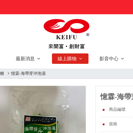
最新消息
線上購物
影音中心
 糖
憶霖-海帶芽沖泡湯
憶霖-海
商品編號
規格