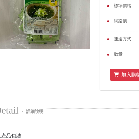
標準價格
網路價
運送方式
數量
加入購
etail
‧
詳細說明
見產品包裝