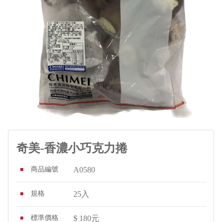
奇美-香濃小巧克力捲
商品編號
A0580
規格
25入
標準價格
$
180
元