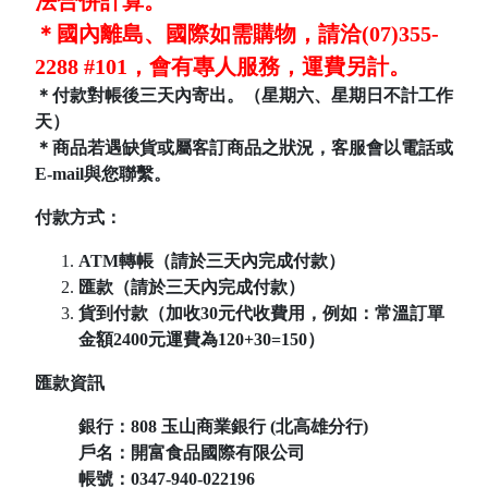
法合併計算。
＊國內離島、國際如需購物，請洽(07)355-
2288 #101，會有專人服務，運費另計。
＊付款對帳後三天內寄出。（星期六、星期日不計工作
天）
＊商品若遇缺貨或屬客訂商品之狀況，客服會以電話或
E-mail與您聯繫。
付款方式：
ATM轉帳（請於三天內完成付款）
匯款（請於三天內完成付款）
貨到付款（加收30元代收費用，例如：常溫訂單
金額2400元運費為120+30=150）
匯款資訊
銀行：808
玉山商業銀行 (北高雄分行)
戶名：開富食品國際有限公司
帳號：
0347-940-022196