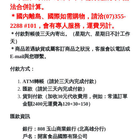
法合併計算。
＊國內離島、國際如需購物，請洽(07)355-
2288 #101，會有專人服務，運費另計。
＊付款對帳後三天內寄出。（星期六、星期日不計工作
天）
＊商品若遇缺貨或屬客訂商品之狀況，客服會以電話或
E-mail與您聯繫。
付款方式：
ATM轉帳（請於三天內完成付款）
匯款（請於三天內完成付款）
貨到付款（加收30元代收費用，例如：常溫訂單
金額2400元運費為120+30=150）
匯款資訊
銀行：808
玉山商業銀行 (北高雄分行)
戶名：開富食品國際有限公司