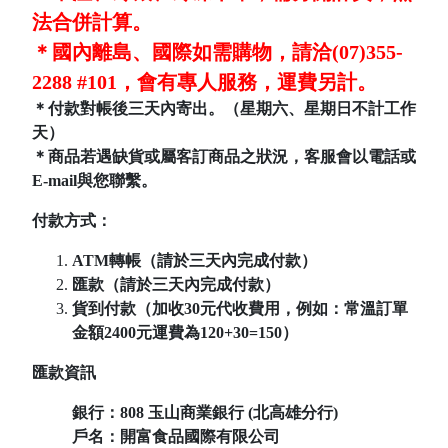
法合併計算。
＊國內離島、國際如需購物，請洽(07)355-
2288 #101，會有專人服務，運費另計。
＊付款對帳後三天內寄出。（星期六、星期日不計工作
天）
＊商品若遇缺貨或屬客訂商品之狀況，客服會以電話或
E-mail與您聯繫。
付款方式：
ATM轉帳（請於三天內完成付款）
匯款（請於三天內完成付款）
貨到付款（加收30元代收費用，例如：常溫訂單
金額2400元運費為120+30=150）
匯款資訊
銀行：808
玉山商業銀行 (北高雄分行)
戶名：開富食品國際有限公司