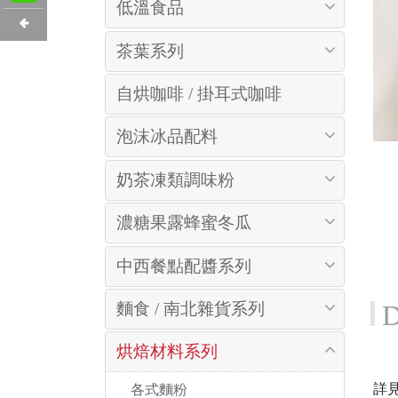
低溫食品
茶葉系列
自烘咖啡 / 掛耳式咖啡
泡沫冰品配料
奶茶凍類調味粉
濃糖果露蜂蜜冬瓜
中西餐點配醬系列
麵食 / 南北雜貨系列
D
烘焙材料系列
詳
 各式麵粉