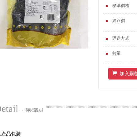
標準價格
網路價
運送方式
數量
加入購
etail
‧
詳細說明
見產品包裝