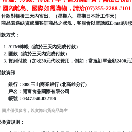
＊國內離島、國際如需購物，請洽(07)355-2288 
＊付款對帳後三天內寄出。（星期六、星期日不計工作天）
＊商品若遇缺貨或屬客訂商品之狀況，客服會以電話或E-mail與
付款方式：
ATM轉帳（請於三天內完成付款）
匯款（請於三天內完成付款）
貨到付款（加收30元代收費用，例如：常溫訂單金額2400元運費為
匯款資訊
銀行：808
玉山商業銀行 (北高雄分行)
戶名：開富食品國際有限公司
帳號：
0347-940-022196
※ 圖片僅供參考，以實際出貨商品為主
退換貨規則：