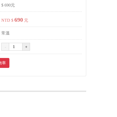
$
690
元
690
NTD $
元
常溫
物車