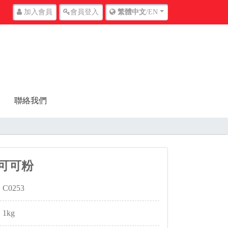
加入
會員
會員
登入
繁體中文
/EN
聯絡我們
碳可可粉
C0253
1kg