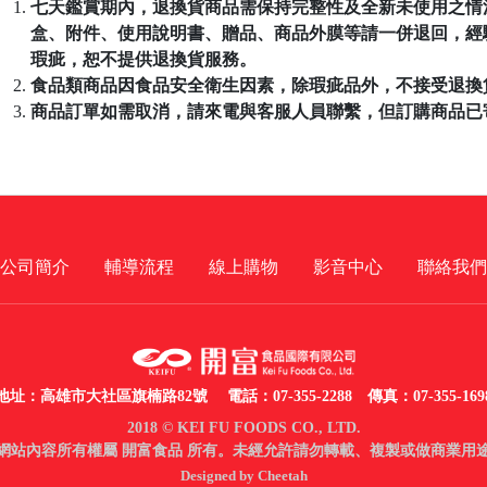
七天鑑賞期內，退換貨商品需保持完整性及全新未使用之情
盒、附件、使用說明書、贈品、商品外膜等請一併退回，經
瑕疵，恕不提供退換貨服務。
食品類商品因食品安全衛生因素，除瑕疵品外，不接受退換
商品訂單如需取消，請來電與客服人員聯繫，但訂購商品已
公司簡介
輔導流程
線上購物
影音中心
聯絡我們
地址：高雄市大社區旗楠路82號
電話：07-355-2288 傳真：07-355-169
2018 © KEI FU FOODS CO., LTD.
網站內容所有權屬 開富食品 所有。未經允許請勿轉載、複製或做商業用
Designed by Cheetah