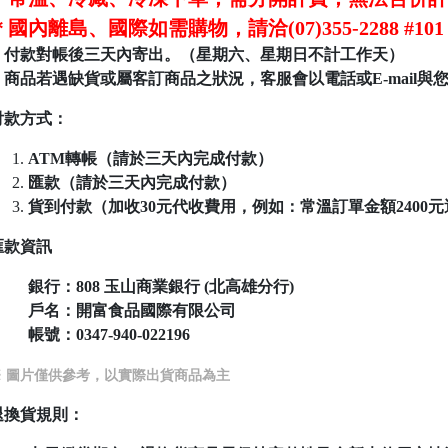
＊國內離島、國際如需購物，請洽(07)355-2288 
＊付款對帳後三天內寄出。（星期六、星期日不計工作天）
＊商品若遇缺貨或屬客訂商品之狀況，客服會以電話或E-mail與
付款方式：
ATM轉帳（請於三天內完成付款）
匯款（請於三天內完成付款）
貨到付款（加收30元代收費用，例如：常溫訂單金額2400元運費為
匯款資訊
銀行：808
玉山商業銀行 (北高雄分行)
戶名：開富食品國際有限公司
帳號：
0347-940-022196
※ 圖片僅供參考，以實際出貨商品為主
退換貨規則：