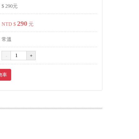
$
290
元
290
NTD $
元
常溫
物車