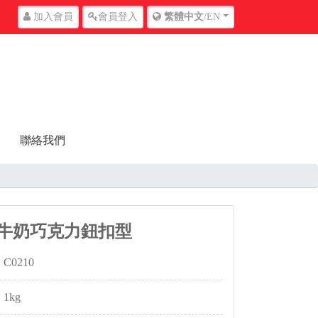
加入
會員
會員
登入
繁體中文
/EN
聯絡我們
級牛奶巧克力鈕扣型
C0210
1kg