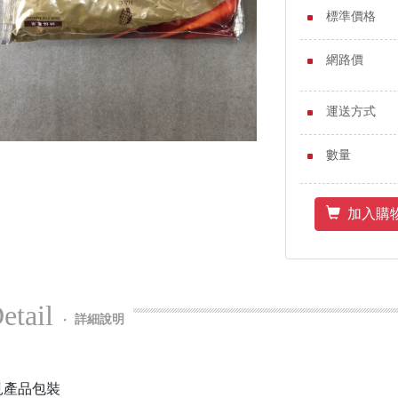
標準價格
網路價
運送方式
數量
加入購
etail
‧
詳細說明
見產品包裝