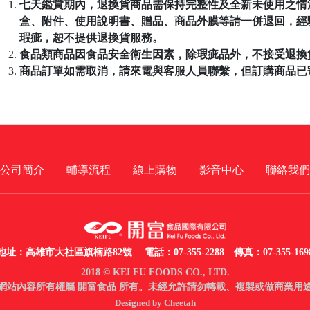
七天鑑賞期內，退換貨商品需保持完整性及全新未使用之情
盒、附件、使用說明書、贈品、商品外膜等請一併退回，經
瑕疵，恕不提供退換貨服務。
食品類商品因食品安全衛生因素，除瑕疵品外，不接受退換
商品訂單如需取消，請來電與客服人員聯繫，但訂購商品已
公司簡介
輔導流程
線上購物
影音中心
聯絡我們
地址：高雄市大社區旗楠路82號
電話：07-355-2288 傳真：07-355-169
2018 © KEI FU FOODS CO., LTD.
網站內容所有權屬 開富食品 所有。未經允許請勿轉載、複製或做商業用
Designed by Cheetah