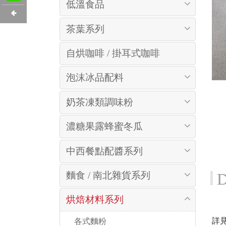
低溫食品
茶葉系列
自烘咖啡 / 掛耳式咖啡
泡沫冰品配料
奶茶凍類調味粉
濃糖果露蜂蜜冬瓜
中西餐點配醬系列
麵食 / 南北雜貨系列
D
烘焙材料系列
詳
 各式麵粉