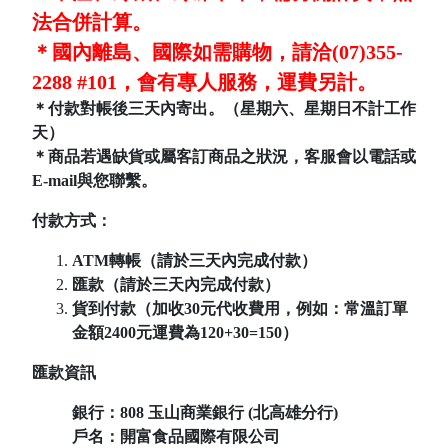
法合併計算。
＊國內離島、國際如需購物，請洽(07)355-
2288 #101，會有專人服務，運費另計。
＊付款對帳後三天內寄出。（星期六、星期日不計工作
天）
＊商品若遇缺貨或屬客訂商品之狀況，客服會以電話或
E-mail與您聯繫。
付款方式：
ATM轉帳（請於三天內完成付款）
匯款（請於三天內完成付款）
貨到付款（加收30元代收費用，例如：常溫訂單
金額2400元運費為120+30=150）
匯款資訊
銀行：808
玉山商業銀行 (北高雄分行)
戶名：開富食品國際有限公司