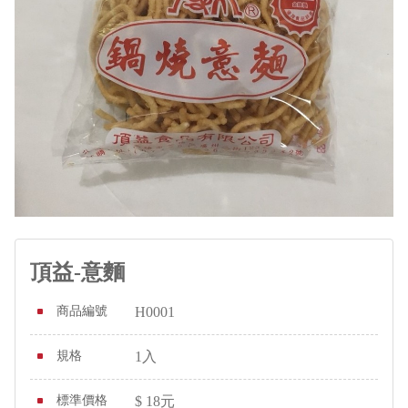
頂益-意麵
商品編號
H0001
規格
1入
標準價格
$
18
元