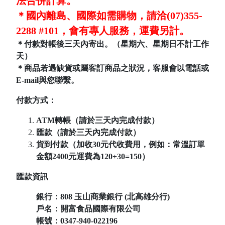
法合併計算。
＊國內離島、國際如需購物，請洽(07)355-
2288 #101，會有專人服務，運費另計。
＊付款對帳後三天內寄出。（星期六、星期日不計工作
天）
＊商品若遇缺貨或屬客訂商品之狀況，客服會以電話或
E-mail與您聯繫。
付款方式：
ATM轉帳（請於三天內完成付款）
匯款（請於三天內完成付款）
貨到付款（加收30元代收費用，例如：常溫訂單
金額2400元運費為120+30=150）
匯款資訊
銀行：808
玉山商業銀行 (北高雄分行)
戶名：開富食品國際有限公司
帳號：
0347-940-022196