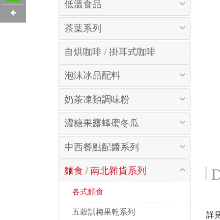
低溫食品
茶葉系列
自烘咖啡 / 掛耳式咖啡
泡沫冰品配料
奶茶凍類調味粉
濃糖果露蜂蜜冬瓜
中西餐點配醬系列
麵食 / 南北雜貨系列
D
 各式麵食
 五穀話梅果乾系列
詳