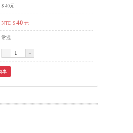
$
40
元
40
NTD $
元
常溫
物車