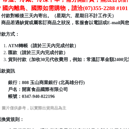
＊國內離島、國際如需購物，請洽(07)355-2288 
＊付款對帳後三天內寄出。（星期六、星期日不計工作天）
＊商品若遇缺貨或屬客訂商品之狀況，客服會以電話或E-mail與
付款方式：
ATM轉帳（請於三天內完成付款）
匯款（請於三天內完成付款）
貨到付款（加收30元代收費用，例如：常溫訂單金額2400元運費為
匯款資訊
銀行：808
玉山商業銀行 (北高雄分行)
戶名：開富食品國際有限公司
帳號：
0347-940-022196
※ 圖片僅供參考，以實際出貨商品為主
退換貨規則：