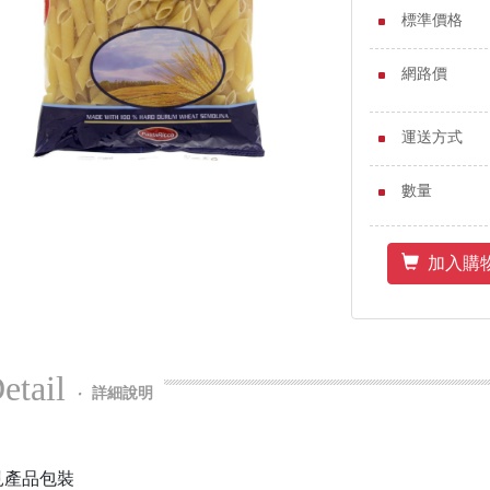
標準價格
網路價
運送方式
數量
加入購
etail
‧
詳細說明
見產品包裝