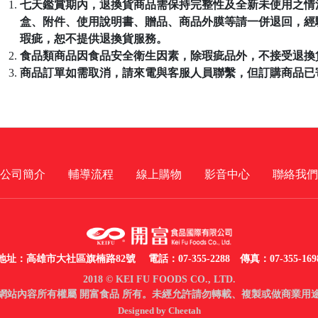
七天鑑賞期內，退換貨商品需保持完整性及全新未使用之情
盒、附件、使用說明書、贈品、商品外膜等請一併退回，經
瑕疵，恕不提供退換貨服務。
食品類商品因食品安全衛生因素，除瑕疵品外，不接受退換
商品訂單如需取消，請來電與客服人員聯繫，但訂購商品已
公司簡介
輔導流程
線上購物
影音中心
聯絡我們
地址：高雄市大社區旗楠路82號
電話：07-355-2288 傳真：07-355-169
2018 © KEI FU FOODS CO., LTD.
網站內容所有權屬 開富食品 所有。未經允許請勿轉載、複製或做商業用
Designed by Cheetah