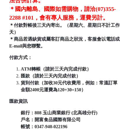
法合併計算。
＊國內離島、國際如需購物，請洽(07)355-
2288 #101，會有專人服務，運費另計。
＊付款對帳後三天內寄出。（星期六、星期日不計工作
天）
＊商品若遇缺貨或屬客訂商品之狀況，客服會以電話或
E-mail與您聯繫。
付款方式：
ATM轉帳（請於三天內完成付款）
匯款（請於三天內完成付款）
貨到付款（加收30元代收費用，例如：常溫訂單
金額2400元運費為120+30=150）
匯款資訊
銀行：808
玉山商業銀行 (北高雄分行)
戶名：開富食品國際有限公司
帳號：
0347-940-022196