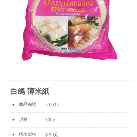
白鴿-薄米紙
商品編號
H0023
規格
500g
標準價格
$
90
元