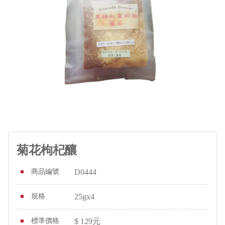
菊花枸杞釀
商品編號
D0444
規格
25gx4
標準價格
$
129
元