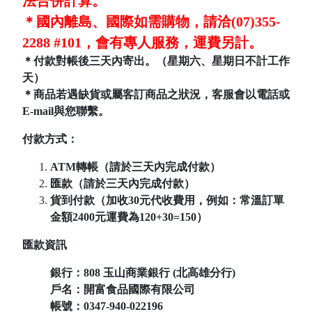
法合併計算。
＊國內離島、國際如需購物，請洽(07)355-
2288 #101，會有專人服務，運費另計。
＊付款對帳後三天內寄出。（星期六、星期日不計工作
天）
＊商品若遇缺貨或屬客訂商品之狀況，客服會以電話或
E-mail與您聯繫。
付款方式：
ATM轉帳（請於三天內完成付款）
匯款（請於三天內完成付款）
貨到付款（加收30元代收費用，例如：常溫訂單
金額2400元運費為120+30=150）
匯款資訊
銀行：808
玉山商業銀行 (北高雄分行)
戶名：開富食品國際有限公司
帳號：
0347-940-022196