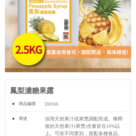
鳳梨濃糖果露
商品編號
D0166
簡述
採用天然果汁或果漿調配而成。稀釋
後的天然果汁(果漿)含量皆在10%以
上。可依不同業別，搭配各種食品、