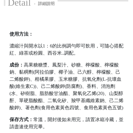
Detail
‧
詳細說明
使用方法：
濃縮汁與開水以1：6的比例調勻即可飲用，可隨心搭配
紅、綠茶或粉圓、西谷米..調配。
成份：
高果糖糖漿、鳳梨汁、砂糖、檸檬酸、檸檬酸
鈉、黏稠劑(阿拉伯膠、椰子油、己六醇、檸檬酸、己
二烯酸鉀)、柑橘果膠、玉米糖膠、抗氧化劑(L-抗壞血
酸(維生素C))、己二烯酸鉀(防腐劑)、香料、消泡劑
(水、矽樹脂、脂肪酸甘油酯、聚氧化乙烯(20)、山梨醇
酐、單硬脂酸酯、二氧化矽、羧甲基纖維素鈉、己二烯
酸鉀)、著色劑(食用色素黃色四號、食用色素黃色五號)
保存方式：
常溫，開封後如未用完，請置冰箱冷藏，並
請盡速使用完畢。