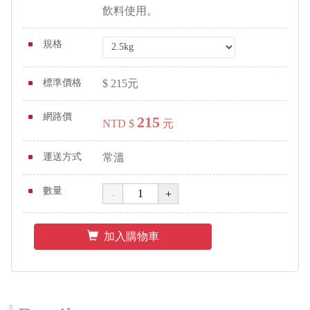
飲料使用。
規格
標準價格
$
215
元
網路價
215
NTD $
元
運送方式
常溫
數量
加入購物車