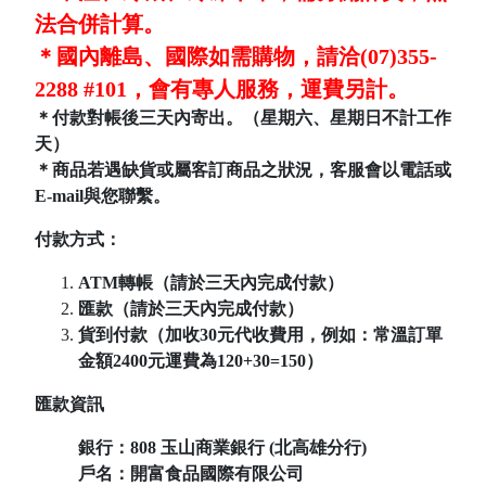
法合併計算。
＊國內離島、國際如需購物，請洽(07)355-
2288 #101，會有專人服務，運費另計。
＊付款對帳後三天內寄出。（星期六、星期日不計工作
天）
＊商品若遇缺貨或屬客訂商品之狀況，客服會以電話或
E-mail與您聯繫。
付款方式：
ATM轉帳（請於三天內完成付款）
匯款（請於三天內完成付款）
貨到付款（加收30元代收費用，例如：常溫訂單
金額2400元運費為120+30=150）
匯款資訊
銀行：808
玉山商業銀行 (北高雄分行)
戶名：開富食品國際有限公司