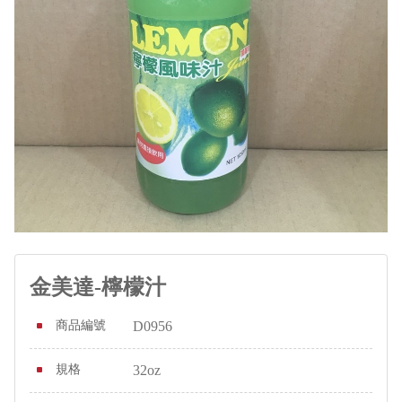
金美達-檸檬汁
商品編號
D0956
規格
32oz