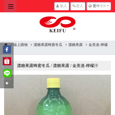
加入
登入
繁中
/EN
線上購物
濃糖果露蜂蜜冬瓜
濃糖果露
金美達-檸檬
汁
濃糖果露蜂蜜冬瓜 / 濃糖果露 / 金美達-檸檬汁