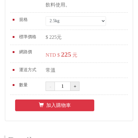
飲料使用。
規格
標準價格
$
225
元
網路價
225
NTD $
元
運送方式
常溫
數量
加入購物車