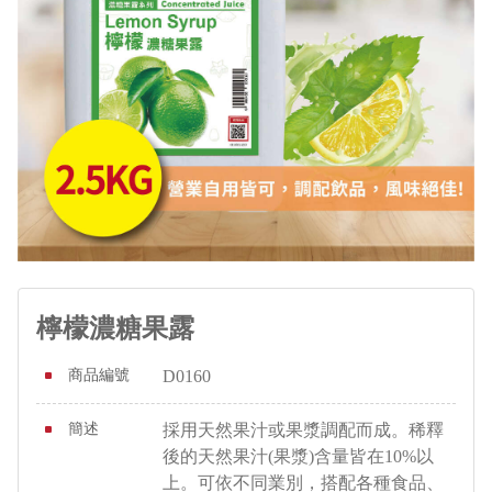
檸檬濃糖果露
商品編號
D0160
簡述
採用天然果汁或果漿調配而成。稀釋
後的天然果汁(果漿)含量皆在10%以
上。可依不同業別，搭配各種食品、