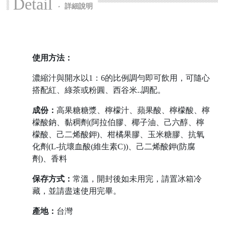
Detail
‧
詳細說明
使用方法：
濃縮汁與開水以1：6的比例調勻即可飲用，可隨心
搭配紅、綠茶或粉圓、西谷米..調配。
成份：
高果糖糖漿、檸檬汁、蘋果酸、檸檬酸、檸
檬酸鈉、黏稠劑(阿拉伯膠、椰子油、己六醇、檸
檬酸、己二烯酸鉀)、柑橘果膠、玉米糖膠、抗氧
化劑(L-抗壞血酸(維生素C))、己二烯酸鉀(防腐
劑)、香料
保存方式：
常溫，開封後如未用完，請置冰箱冷
藏，並請盡速使用完畢。
產地：
台灣