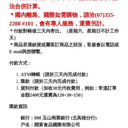
法合併計算。
＊國內離島、國際如需購物，請洽(07)355-
2288 #101，會有專人服務，運費另計。
＊付款對帳後三天內寄出。（星期六、星期日不計工作
天）
＊商品若遇缺貨或屬客訂商品之狀況，客服會以電話或
E-mail與您聯繫。
付款方式：
ATM轉帳（請於三天內完成付款）
匯款（請於三天內完成付款）
貨到付款（加收30元代收費用，例如：常溫訂單
金額2400元運費為120+30=150）
匯款資訊
銀行：808
玉山商業銀行 (北高雄分行)
戶名：開富食品國際有限公司