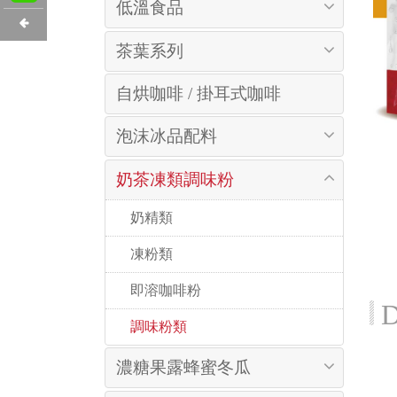
低溫食品
茶葉系列
自烘咖啡 / 掛耳式咖啡
泡沫冰品配料
奶茶凍類調味粉
 奶精類
 凍粉類
 即溶咖啡粉
D
 調味粉類
濃糖果露蜂蜜冬瓜