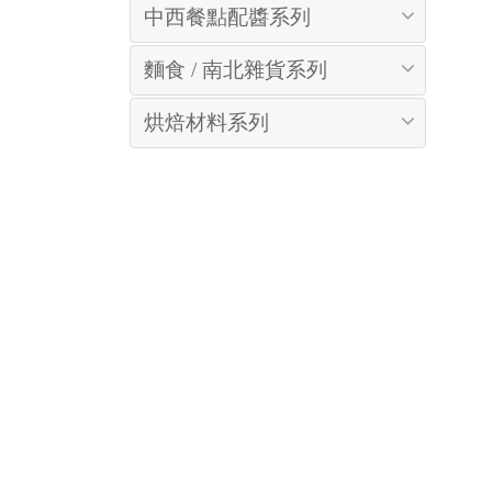
中西餐點配醬系列
麵食 / 南北雜貨系列
烘焙材料系列