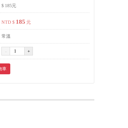
$
185
元
185
NTD $
元
常溫
物車