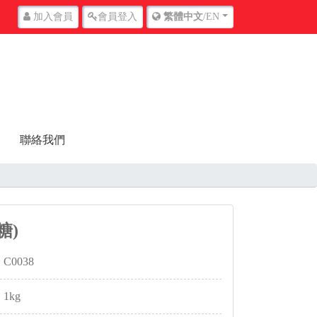
加入
會員
會員
登入
繁體中文
/EN
聯絡我們
糖)
C0038
1kg