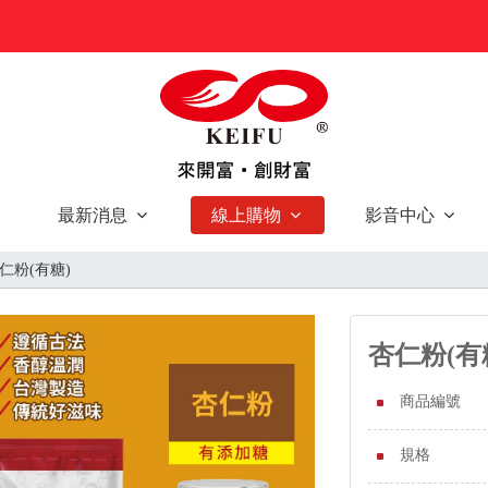
最新消息
線上購物
影音中心
仁粉(有糖)
杏仁粉(有
商品編號
規格