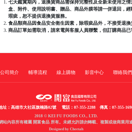
七天鑑賞期內，退換貨商品需保持完整性及全新未使用之情
盒、附件、使用說明書、贈品、商品外膜等請一併退回，經
瑕疵，恕不提供退換貨服務。
食品類商品因食品安全衛生因素，除瑕疵品外，不接受退換
商品訂單如需取消，請來電與客服人員聯繫，但訂購商品已
公司簡介
輔導流程
線上購物
影音中心
聯絡我們
地址：高雄市大社區旗楠路82號
電話：07-355-2288 傳真：07-355-169
2018 © KEI FU FOODS CO., LTD.
網站內容所有權屬 開富食品 所有。未經允許請勿轉載、複製或做商業用
Designed by Cheetah