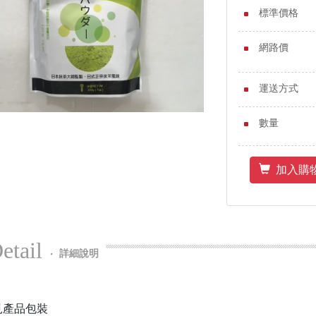
標準價格
網路價
運送方式
數量
加入購
etail
‧
詳細說明
見產品包裝