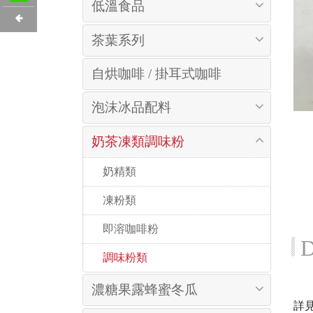
低溫食品
茶葉系列
自烘咖啡 / 掛耳式咖啡
泡沫冰品配料
奶茶凍類調味粉
 奶精類
 凍粉類
 即溶咖啡粉
D
 調味粉類
濃糖果露蜂蜜冬瓜
詳