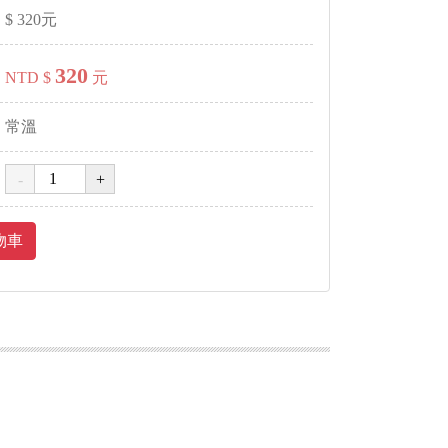
$
320
元
320
NTD $
元
常溫
物車