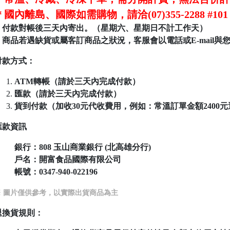
＊國內離島、國際如需購物，請洽(07)355-2288 
＊付款對帳後三天內寄出。（星期六、星期日不計工作天）
＊商品若遇缺貨或屬客訂商品之狀況，客服會以電話或E-mail與
付款方式：
ATM轉帳（請於三天內完成付款）
匯款（請於三天內完成付款）
貨到付款（加收30元代收費用，例如：常溫訂單金額2400元運費為
匯款資訊
銀行：808
玉山商業銀行 (北高雄分行)
戶名：開富食品國際有限公司
帳號：
0347-940-022196
※ 圖片僅供參考，以實際出貨商品為主
退換貨規則：