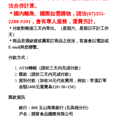
法合併計算。
＊國內離島、國際如需購物，請洽(07)355-
2288 #101，會有專人服務，運費另計。
＊付款對帳後三天內寄出。（星期六、星期日不計工作
天）
＊商品若遇缺貨或屬客訂商品之狀況，客服會以電話或
E-mail與您聯繫。
付款方式：
ATM轉帳（請於三天內完成付款）
匯款（請於三天內完成付款）
貨到付款（加收30元代收費用，例如：常溫訂單
金額2400元運費為120+30=150）
匯款資訊
銀行：808
玉山商業銀行 (北高雄分行)
戶名：開富食品國際有限公司