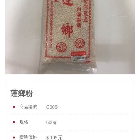
蓮鄉粉
商品編號
C0064
規格
600g
標準價格
$
105
元