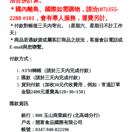
法合併計算。
＊國內離島、國際如需購物，請洽(07)355-
2288 #101，會有專人服務，運費另計。
＊付款對帳後三天內寄出。（星期六、星期日不計工作
天）
＊商品若遇缺貨或屬客訂商品之狀況，客服會以電話或
E-mail與您聯繫。
付款方式：
ATM轉帳（請於三天內完成付款）
匯款（請於三天內完成付款）
貨到付款（加收30元代收費用，例如：常溫訂單
金額2400元運費為120+30=150）
匯款資訊
銀行：808
玉山商業銀行 (北高雄分行)
戶名：開富食品國際有限公司
帳號：
0347-940-022196